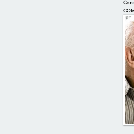
Cons
COM