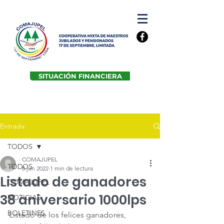
SITUACIÓN FINANCIERA
Entrada
TODOS
COMAJUPEL
TODOS
8 jun 2022
1 min de lectura
Listado de ganadores
COMAJUPEL
38 aniversario 1000lps
NOTICIAS
BOLETINES
Listado de los felices ganadores, 